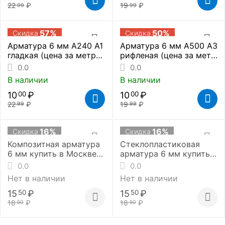
22
₽
19
₽
99
99
57%
50%
Скидка
Скидка
Арматура 6 мм А240 А1
Арматура 6 мм А500 А3
гладкая (цена за метр
рифленая (цена за метр
погонный)
погонный)
0.0
0.0
В наличии
В наличии
10
₽
10
₽
00
00
22
₽
19
₽
99
99
16%
16%
Скидка
Скидка
Композитная арматура
Стеклопластиковая
6 мм купить в Москве
арматура 6 мм купить в
(цена за метр)
Москве (цена за метр)
0.0
0.0
Нет в наличии
Нет в наличии
15
₽
15
₽
50
50
18
₽
18
₽
50
50