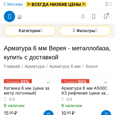
Москва
⚐ ВСЕГДА НИЗКИЕ ЦЕНЫ ⚐
0
Категории
Фильтры
Арматура 6 мм Верея - металлобаза,
купить с доставкой
Главная
/
Арматура
/
Арматура 6 мм
/
Верея
35%
50%
Скидка
Скидка
Катанка 6 мм (цена за
Арматура 6 мм А500С
метр погонный)
А3 рифленая (цена за
метр погонный)
0.0
0.0
В наличии
В наличии
15
₽
10
₽
00
00