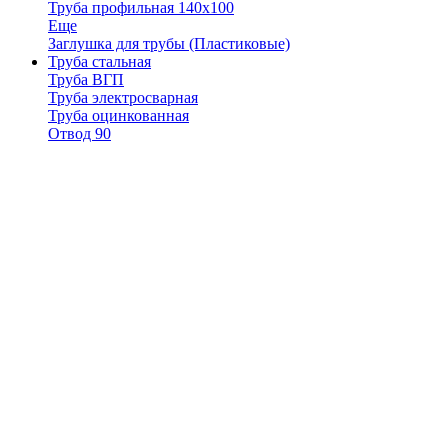
Труба профильная 140х100
Еще
Заглушка для трубы (Пластиковые)
Труба стальная
Труба ВГП
Труба электросварная
Труба оцинкованная
Отвод 90