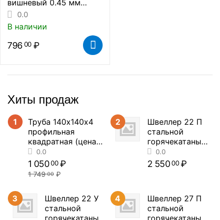
вишневый 0.45 мм
(цена за метр
0.0
погонный)
В наличии
796
₽
00
Хиты продаж
1
Труба 140х140х4
2
Швеллер 22 П
профильная
стальной
квадратная (цена
горячекатаный
за метр погонный)
(цена за метр
погонный)
1 050
₽
2 550
₽
00
00
1 749
₽
00
3
Швеллер 22 У
4
Швеллер 27 П
стальной
стальной
0.0
0.0
горячекатаный
горячекатаный