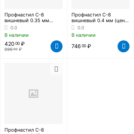
Профнастил С-8
Профнастил С-8
вишневый 0.35 мм
вишневый 0.4 мм (цена
(цена за метр
за метр погонный)
0.0
0.0
погонный)
В наличии
В наличии
420
₽
00
746
₽
00
696
₽
00
Профнастил С-8