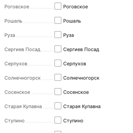
Роговское
Роговское
Рошаль
Рошаль
Руза
Руза
Сергиев Посад
Сергиев Посад
Серпухов
Серпухов
Солнечногорск
Солнечногорск
Сосенское
Сосенское
Старая Купавна
Старая Купавна
Ступино
Ступино