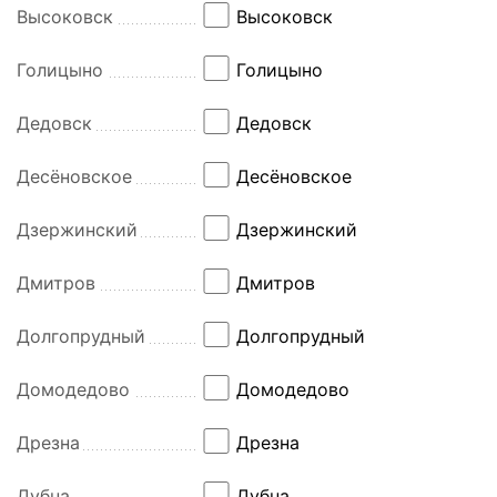
Высоковск
Высоковск
Голицыно
Голицыно
Дедовск
Дедовск
Десёновское
Десёновское
Дзержинский
Дзержинский
Дмитров
Дмитров
Долгопрудный
Долгопрудный
Домодедово
Домодедово
Дрезна
Дрезна
Дубна
Дубна