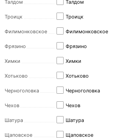
Талдом
Талдом
Троицк
Троицк
Филимонковское
Филимонковское
Фрязино
Фрязино
Химки
Химки
Хотьково
Хотьково
Черноголовка
Черноголовка
Чехов
Чехов
Шатура
Шатура
Щаповское
Щаповское