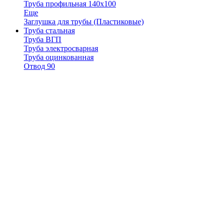
Труба профильная 140х100
Еще
Заглушка для трубы (Пластиковые)
Труба стальная
Труба ВГП
Труба электросварная
Труба оцинкованная
Отвод 90