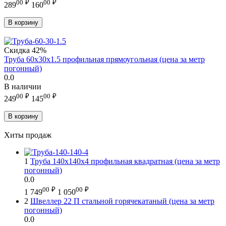
00
₽
00
₽
289
160
В корзину
Скидка
42%
Труба 60х30х1.5 профильная прямоугольная (цена за метр
погонный)
0.0
В наличии
00
₽
00
₽
249
145
В корзину
Хиты продаж
1
Труба 140х140х4 профильная квадратная (цена за метр
погонный)
0.0
00
₽
00
₽
1 749
1 050
2
Швеллер 22 П стальной горячекатаный (цена за метр
погонный)
0.0