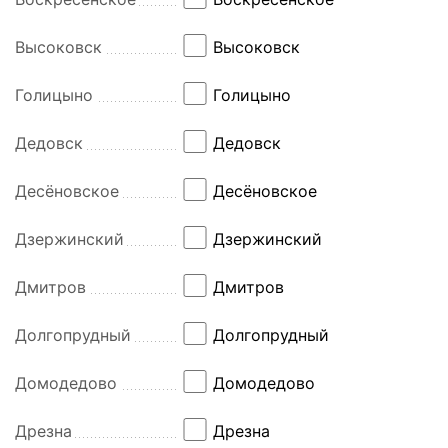
Высоковск
Высоковск
Голицыно
Голицыно
Дедовск
Дедовск
Десёновское
Десёновское
Дзержинский
Дзержинский
Дмитров
Дмитров
Долгопрудный
Долгопрудный
Домодедово
Домодедово
Дрезна
Дрезна