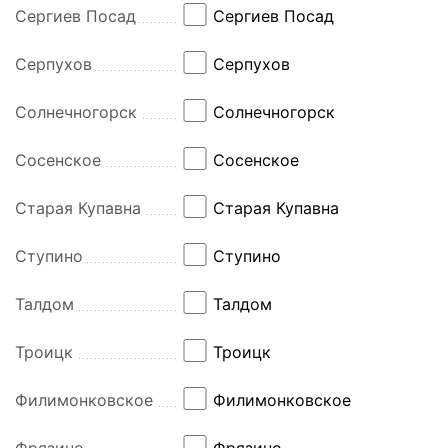
Сергиев Посад
Сергиев Посад
Серпухов
Серпухов
Солнечногорск
Солнечногорск
Сосенское
Сосенское
Старая Купавна
Старая Купавна
Ступино
Ступино
Талдом
Талдом
Троицк
Троицк
Филимонковское
Филимонковское
Фрязино
Фрязино