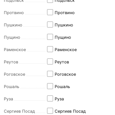
Подольск
Подольск
Протвино
Протвино
Пушкино
Пушкино
Пущино
Пущино
Раменское
Раменское
Реутов
Реутов
Роговское
Роговское
Рошаль
Рошаль
Руза
Руза
Сергиев Посад
Сергиев Посад