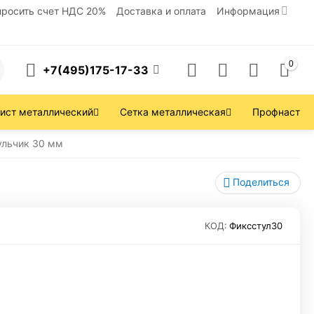
просить счет НДС 20%
Доставка и оплата
Информация
0
+7(495)175-17-33
ист металлический
Сетка металлическая
Профнастил
ульчик 30 мм
Поделиться
КОД:
Фиксстул30