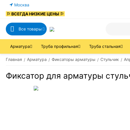
Москва
⚐ ВСЕГДА НИЗКИЕ ЦЕНЫ ⚐
Все товары
Арматура
Труба профильная
Труба стальная
Главная
Арматура
Фиксаторы арматуры
Стульчик
Ап
/
/
/
/
Фиксатор для арматуры стуль