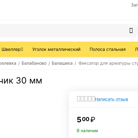
За
Швеллер
Уголок металлический
Полоса стальная
Л
релевка
Балабаново
Балашиха
Фиксатор для арматуры ст
/
/
/
чик 30 мм
Написать отзыв
5
₽
00
В наличии