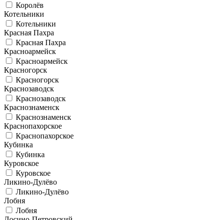
Королёв
Котельники
Котельники
Красная Пахра
Красная Пахра
Красноармейск
Красноармейск
Красногорск
Красногорск
Краснозаводск
Краснозаводск
Краснознаменск
Краснознаменск
Краснопахорское
Краснопахорское
Кубинка
Кубинка
Куровское
Куровское
Ликино-Дулёво
Ликино-Дулёво
Лобня
Лобня
Лосино-Петровский