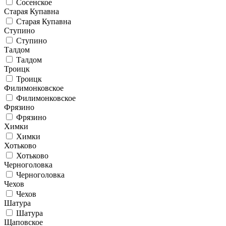
Сосенское
Старая Купавна
Старая Купавна
Ступино
Ступино
Талдом
Талдом
Троицк
Троицк
Филимонковское
Филимонковское
Фрязино
Фрязино
Химки
Химки
Хотьково
Хотьково
Черноголовка
Черноголовка
Чехов
Чехов
Шатура
Шатура
Щаповское