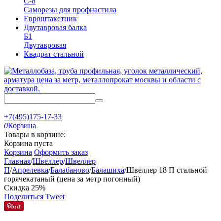
С-8
Саморезы для профнастила
Евроштакетник
Двутавровая балка
Б1
Двутавровая
Квадрат стальной
+7(495)175-17-33
0
Корзина
Товары в корзине:
Корзина пуста
Корзина
Оформить заказ
Главная
/
Швеллер
/
Швеллер
П
/
Апрелевка
/
Балабаново
/
Балашиха
/
Швеллер 18 П стальной
горячекатаный (цена за метр погонный)
Скидка
25%
Поделиться
Tweet