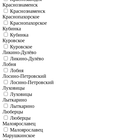
Краснознаменск
Краснознаменск
Краснопахорское
Краснопахорское
Кубинка
Кубинка
Куровское
Куровское
Ликино-Дулёво
Ликино-Дулёво
Лобня
Лобня
Лосино-Петровский
Лосино-Петровский
Луховицы
Луховицы
Лыткарино
Лыткарино
Люберцы
Люберцы
Малоярославец
Малоярославец
Марушкинское