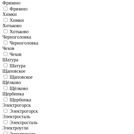
Фрязино
Фрязино
Химки
Химки
Хотьково
Хотьково
Черноголовка
Черноголовка
Чехов
Чехов
Шатура
Шатура
Щаповское
Щаповское
Щёлково
Щёлково
Щербинка
Щербинка
Электрогорск
Электрогорск
Электросталь
Электросталь
Электроугли
Электроугли