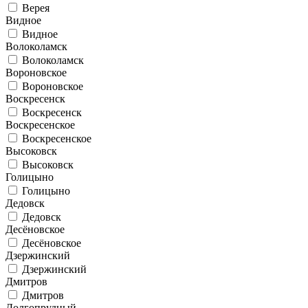
Верея
Видное
Видное
Волоколамск
Волоколамск
Вороновское
Вороновское
Воскресенск
Воскресенск
Воскресенское
Воскресенское
Высоковск
Высоковск
Голицыно
Голицыно
Дедовск
Дедовск
Десёновское
Десёновское
Дзержинский
Дзержинский
Дмитров
Дмитров
Долгопрудный