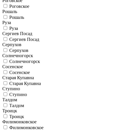
Роговское
Роговское
Рошаль
Рошаль
Руза
Руза
Сергиев Посад
Сергиев Посад
Серпухов
Серпухов
Солнечногорск
Солнечногорск
Сосенское
Сосенское
Старая Купавна
Старая Купавна
Ступино
Ступино
Талдом
Талдом
Троицк
Троицк
Филимонковское
Филимонковское