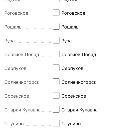
Роговское
Роговское
Рошаль
Рошаль
Руза
Руза
Сергиев Посад
Сергиев Посад
Серпухов
Серпухов
Солнечногорск
Солнечногорск
Сосенское
Сосенское
Старая Купавна
Старая Купавна
Ступино
Ступино