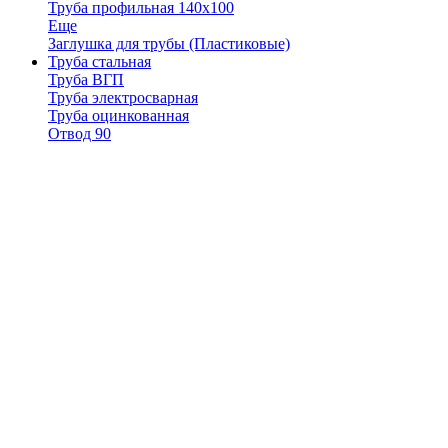
Труба профильная 140х100
Еще
Заглушка для трубы (Пластиковые)
Труба стальная
Труба ВГП
Труба электросварная
Труба оцинкованная
Отвод 90