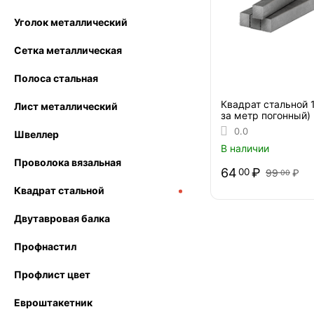
Уголок металлический
Сетка металлическая
Полоса стальная
Квадрат стальной 
Лист металлический
за метр погонный)
0.0
Швеллер
В наличии
Проволока вязальная
64
₽
00
99
₽
00
Квадрат стальной
Двутавровая балка
Профнастил
Профлист цвет
Евроштакетник