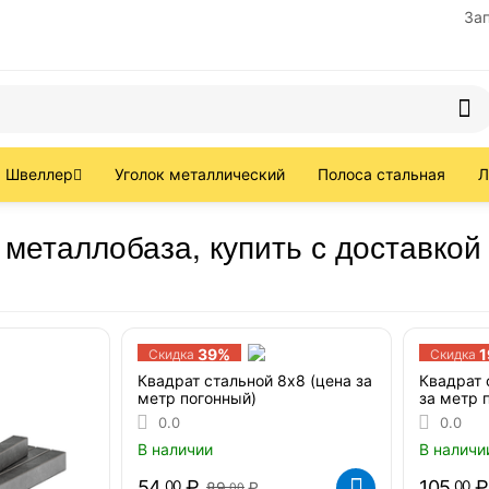
За
Швеллер
Уголок металлический
Полоса стальная
Л
 металлобаза, купить с доставкой
39%
Скидка
Скидка
Квадрат стальной 8х8 (цена за
Квадрат 
метр погонный)
за метр 
0.0
0.0
В наличии
В наличи
54
₽
105
₽
00
00
89
₽
00