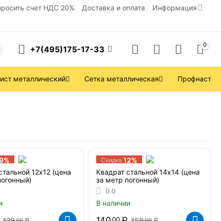
просить счет НДС 20%
Доставка и оплата
Информация
0
+7(495)175-17-33
ист металлический
Сетка металлическая
Профнастил
19%
12%
Скидка
стальной 12х12 (цена
Квадрат стальной 14х14 (цена
погонный)
за метр погонный)
0.0
и
В наличии
140
₽
00
129
₽
159
₽
00
00