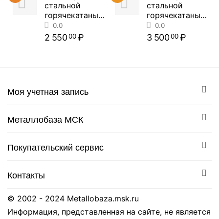
стальной
стальной
горячекатаный
горячекатаный
0.0
0.0
(цена за метр
(цена за метр
погонный)
погонный)
2 550
₽
3 500
₽
00
00
Моя учетная запись
0.0
0.0
Металлобаза МСК
Покупательский сервис
Контакты
© 2002 - 2024 Metallobaza.msk.ru
Информация, представленная на сайте, не является