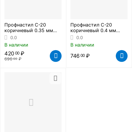
Профнастил С-20
Профнастил С-20
коричневый 0.35 мм
коричневый 0.4 мм
(цена за метр
(цена за метр
0.0
0.0
погонный)
погонный)
В наличии
В наличии
420
₽
00
746
₽
00
696
₽
00