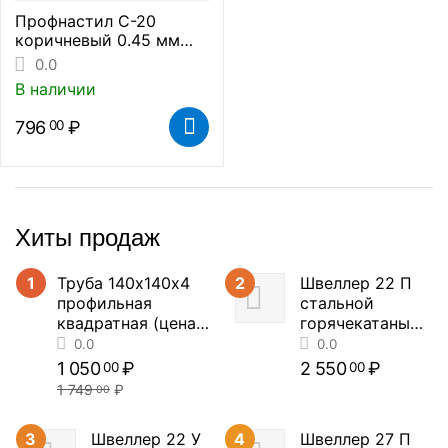
Профнастил С-20
коричневый 0.45 мм
(цена за метр
0.0
погонный)
В наличии
796
₽
00
Хиты продаж
1
Труба 140х140х4
2
Швеллер 22 П
профильная
стальной
квадратная (цена
горячекатаный
за метр погонный)
(цена за метр
погонный)
1 050
₽
2 550
₽
00
00
1 749
₽
00
3
Швеллер 22 У
4
Швеллер 27 П