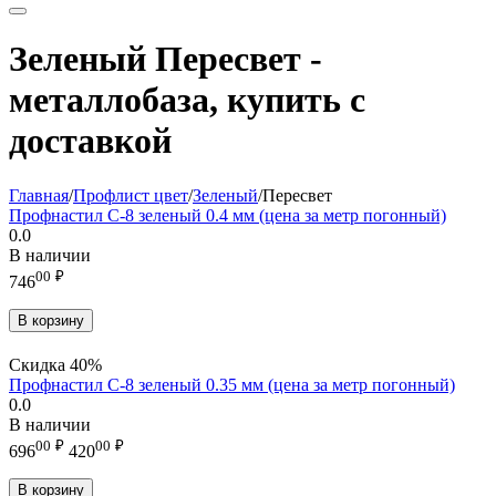
Зеленый Пересвет -
металлобаза, купить с
доставкой
Главная
/
Профлист цвет
/
Зеленый
/
Пересвет
Профнастил С-8 зеленый 0.4 мм (цена за метр погонный)
0.0
В наличии
00
₽
746
В корзину
Скидка
40%
Профнастил С-8 зеленый 0.35 мм (цена за метр погонный)
0.0
В наличии
00
₽
00
₽
696
420
В корзину