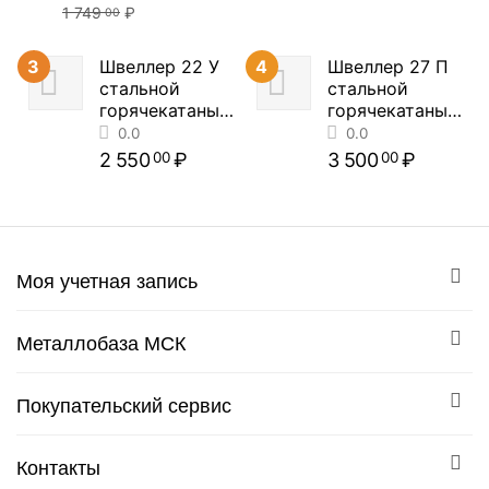
1 749
₽
00
3
Швеллер 22 У
4
Швеллер 27 П
0.0
0.0
стальной
стальной
горячекатаный
горячекатаный
(цена за метр
(цена за метр
погонный)
погонный)
2 550
₽
3 500
₽
00
00
0.0
0.0
Моя учетная запись
Металлобаза МСК
Покупательский сервис
Контакты