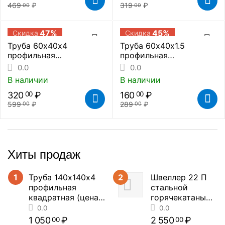
469
₽
319
₽
00
00
47%
45%
Скидка
Скидка
Труба 60х40х4
Труба 60х40х1.5
профильная
профильная
прямоугольная (цена за
прямоугольная (цена за
0.0
0.0
метр погонный)
метр погонный)
В наличии
В наличии
320
₽
160
₽
00
00
599
₽
289
₽
00
00
Хиты продаж
1
Труба 140х140х4
2
Швеллер 22 П
профильная
стальной
квадратная (цена
горячекатаный
за метр погонный)
(цена за метр
погонный)
1 050
₽
2 550
₽
00
00