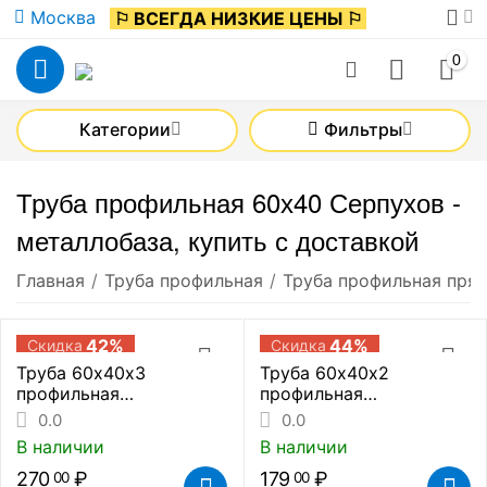
Москва
⚐ ВСЕГДА НИЗКИЕ ЦЕНЫ ⚐
0
Категории
Фильтры
Труба профильная 60х40 Серпухов -
металлобаза, купить с доставкой
Главная
/
Труба профильная
/
Труба профильная пря
42%
44%
Скидка
Скидка
Труба 60х40х3
Труба 60х40х2
профильная
профильная
прямоугольная (цена за
прямоугольная (цена за
0.0
0.0
метр погонный)
метр погонный)
В наличии
В наличии
270
₽
179
₽
00
00