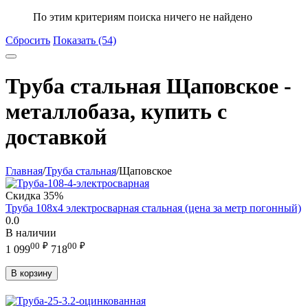
По этим критериям поиска ничего не найдено
Сбросить
Показать (54)
Труба стальная Щаповское -
металлобаза, купить с
доставкой
Главная
/
Труба стальная
/
Щаповское
Скидка
35%
Труба 108х4 электросварная стальная (цена за метр погонный)
0.0
В наличии
00
₽
00
₽
1 099
718
В корзину