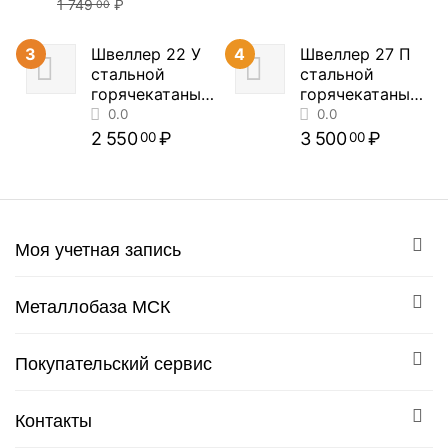
1 749
₽
00
3
Швеллер 22 У
4
Швеллер 27 П
0.0
0.0
стальной
стальной
горячекатаный
горячекатаный
(цена за метр
(цена за метр
погонный)
погонный)
2 550
₽
3 500
₽
00
00
0.0
0.0
Моя учетная запись
Металлобаза МСК
Покупательский сервис
Контакты