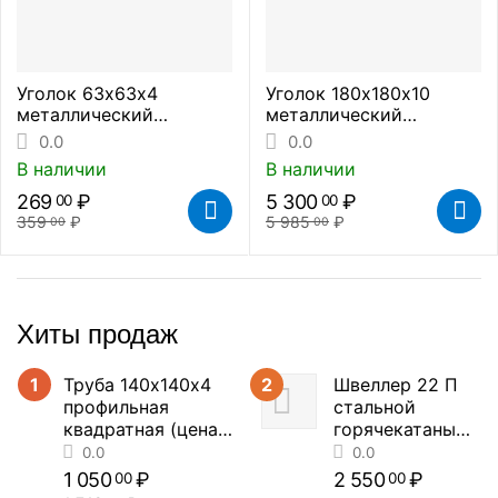
Уголок 63х63х4
Уголок 180х180х10
металлический
металлический
стальной
стальной
0.0
0.0
равнополочный
равнополочный
В наличии
В наличии
горячекатаный (цена за
горячекатаный (цена за
метр погонный)
метр погонный)
269
₽
5 300
₽
00
00
359
₽
5 985
₽
00
00
Хиты продаж
1
Труба 140х140х4
2
Швеллер 22 П
профильная
стальной
квадратная (цена
горячекатаный
за метр погонный)
(цена за метр
погонный)
1 050
₽
2 550
₽
00
00