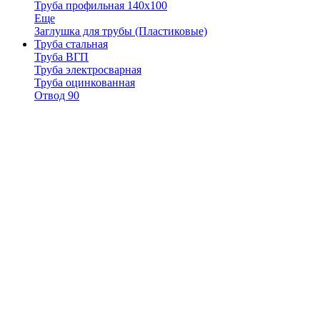
Труба профильная 140х100
Еще
Заглушка для трубы (Пластиковые)
Труба стальная
Труба ВГП
Труба электросварная
Труба оцинкованная
Отвод 90