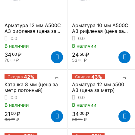
Арматура 12 мм А500С
Арматура 10 мм А500С
А3 рифленая (цена за
А3 рифленая (цена за
метр погонный)
метр погонный)
0.0
0.0
В наличии
В наличии
34
₽
24
₽
00
50
70
₽
53
₽
00
00
42%
43%
Скидка
Скидка
Катанка 8 мм (цена за
Арматура 12 мм а500
метр погонный)
А3 (цена за метр)
0.0
0.0
В наличии
В наличии
21
₽
34
₽
00
00
36
₽
59
₽
00
99