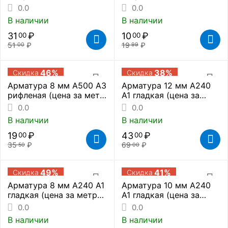
метр погонный)
0.0
0.0
В наличии
В наличии
31
₽
10
₽
00
00
51
₽
19
₽
00
99
46%
38%
Скидка
Скидка
Арматура 8 мм А500 А3
Арматура 12 мм А240
рифленая (цена за метр
А1 гладкая (цена за
погонный)
метр погонный)
0.0
0.0
В наличии
В наличии
19
₽
43
₽
00
00
35
₽
69
₽
50
00
49%
41%
Скидка
Скидка
Арматура 8 мм А240 А1
Арматура 10 мм А240
гладкая (цена за метр
А1 гладкая (цена за
погонный)
метр погонный)
0.0
0.0
В наличии
В наличии