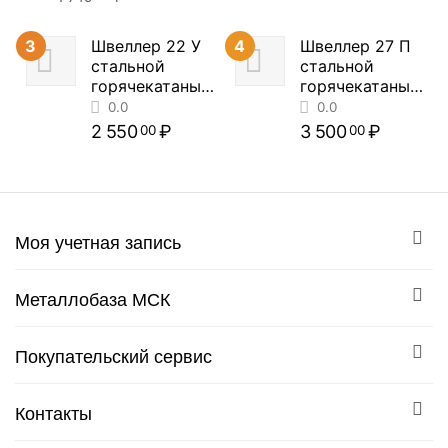
3
Швеллер 22 У
4
Швеллер 27 П
стальной
стальной
горячекатаный
горячекатаный
(цена за метр
(цена за метр
погонный)
погонный)
2 550
₽
3 500
₽
00
00
Моя учетная запись
0.0
0.0
Металлобаза МСК
Покупательский сервис
Контакты
0.0
0.0