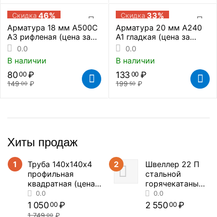
46%
33%
Скидка
Скидка
Арматура 18 мм А500С
Арматура 20 мм А240
А3 рифленая (цена за
А1 гладкая (цена за
метр погонный)
метр погонный)
0.0
0.0
В наличии
В наличии
80
₽
133
₽
00
00
149
₽
199
₽
00
50
Хиты продаж
1
Труба 140х140х4
2
Швеллер 22 П
профильная
стальной
квадратная (цена
горячекатаный
за метр погонный)
(цена за метр
погонный)
1 050
₽
2 550
₽
00
00
1 749
₽
00