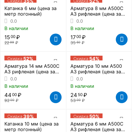
35%
52%
Скидка
Скидка
Катанка 6 мм (цена за
Арматура 8 мм А500С
метр погонный)
А3 рифленая (цена за
метр погонный)
0.0
0.0
В наличии
В наличии
15
₽
17
₽
00
00
22
₽
35
₽
99
50
52%
54%
Скидка
Скидка
Арматура 14 мм А500С
Арматура 10 мм А500
А3 рифленая (цена за
А3 рифленая (цена за
метр погонный)
метр погонный)
0.0
0.0
В наличии
В наличии
44
₽
24
₽
00
50
92
₽
53
₽
00
00
39%
50%
Скидка
Скидка
Катанка 10 мм (цена за
Арматура 6 мм А500С
метр погонный)
А3 рифленая (цена за